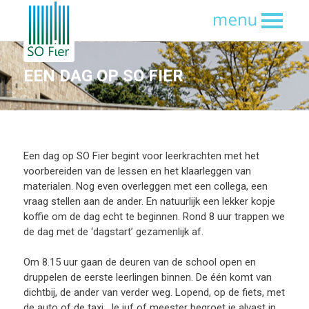
EEN DAG OP SO FIER
Een dag op SO Fier begint voor leerkrachten met het
voorbereiden van de lessen en het klaarleggen van
materialen. Nog even overleggen met een collega, een
vraag stellen aan de ander. En natuurlijk een lekker kopje
koffie om de dag echt te beginnen. Rond 8 uur trappen we
de dag met de ‘dagstart’ gezamenlijk af.
Om 8.15 uur gaan de deuren van de school open en
druppelen de eerste leerlingen binnen. De één komt van
dichtbij, de ander van verder weg. Lopend, op de fiets, met
de auto of de taxi. Je juf of meester begroet je alvast in